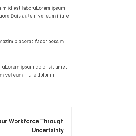
anim id est laboruLorem ipsum
ruore Duis autem vel eum iriure
 mazim placerat facer possim
boruLorem ipsum dolor sit amet
m vel eum iriure dolor in
our Workforce Through
Uncertainty