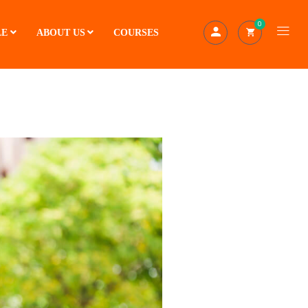
0
LE
ABOUT US
COURSES